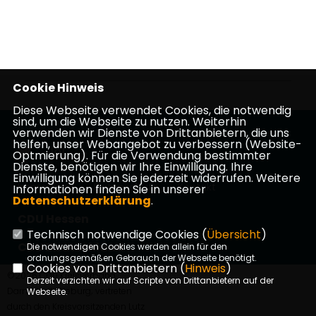
Cookie Hinweis
Diese Webseite verwendet Cookies, die notwendig
sind, um die Webseite zu nutzen. Weiterhin
verwenden wir Dienste von Drittanbietern, die uns
helfen, unser Webangebot zu verbessern (Website-
Optmierung). Für die Verwendung bestimmter
Dienste, benötigen wir Ihre Einwilligung. Ihre
Einwilligung können Sie jederzeit widerrufen. Weitere
Impressum
Datenschutz
Kontakt
Informationen finden Sie in unserer
Datenschutzerklärung
.
CDU Hessen
Technisch notwendige Cookies (
Übersicht
)
CDU Deutschland
Die notwendigen Cookies werden allein für den
ordnungsgemäßen Gebrauch der Webseite benötigt.
Cookies von Drittanbietern (
Hinweis
)
©2026 CDU Kreisverband
Derzeit verzichten wir auf Scripte von Drittanbietern auf der
Darmstadt-Dieburg; vertreten
Webseite.
durch den Kreisvorsitzenden Lutz